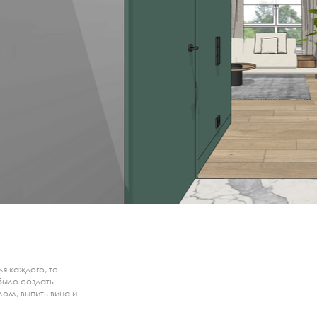
я каждого, то
было создать
ом, выпить вина и