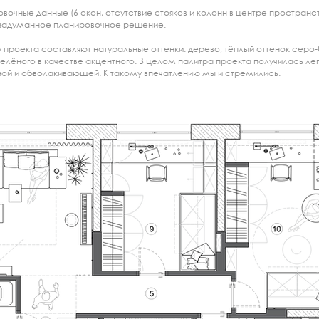
очные данные (6 окон, отсутствие стояков и колонн в центре пространс
 задуманное планировочное решение.
 проекта составляют натуральные оттенки: дерево, тёплый оттенок серо
зелёного в качестве акцентного. В целом палитра проекта получилась лег
ой и обволакивающей. К такому впечатлению мы и стремились.