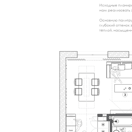
Исходные планиров
нам реализовать
Основную палитру
глубокий оттенок 
тёплой, насыщенн