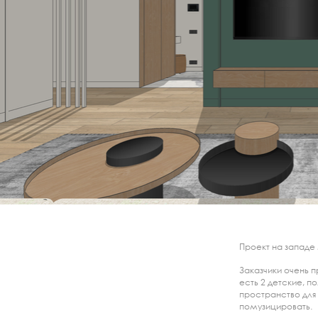
Проект на западе
Заказчики очень п
есть 2 детские, 
пространство для 
помузицировать.