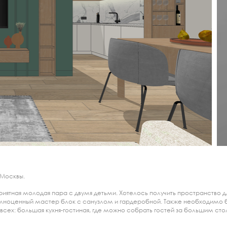
 Москвы.
риятная молодая пара с двумя детьми. Хотелось получить пространство дл
полноценный мастер блок с санузлом и гардеробной. Также необходимо 
всех: большая кухня-гостиная, где можно собрать гостей за большим стол