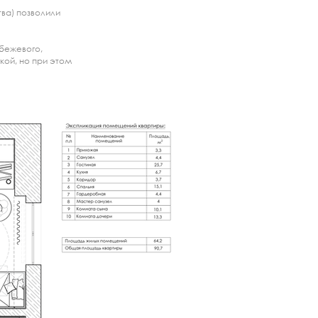
тва) позволили
-бежевого,
кой, но при этом